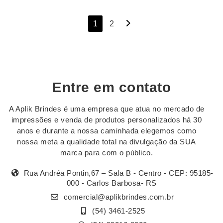
Navegação
1
2
por
posts
Entre em contato
A Aplik Brindes é uma empresa que atua no mercado de
impressões e venda de produtos personalizados há 30
anos e durante a nossa caminhada elegemos como
nossa meta a qualidade total na divulgação da SUA
marca para com o público.
Rua Andréa Pontin,67 – Sala B - Centro - CEP: 95185-
000 - Carlos Barbosa- RS
comercial@aplikbrindes.com.br
(54) 3461-2525