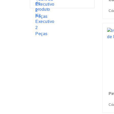
Cód
Pi
Có