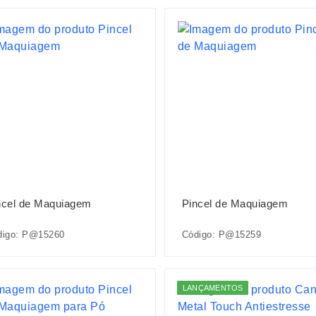
ncel de Maquiagem
Pincel de Maquiagem
digo: P@15260
Código: P@15259
LANÇAMENTOS