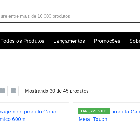
Todos os Produtos
Lançamentos
Promoções
Sob
s
Copos
Estojos
Cozinha
Ferrament
dores
Cuidados Pessoais
Fones de 
Escritório
Guarda-Ch
Mostrando 30 de 45 produtos
s
Espelhos
Informática
os
Esporte
Kit Churra
LANÇAMENTOS
os Executivos
Esporte e Jogos
Kit Queijo
Esteiras
Lanternas 