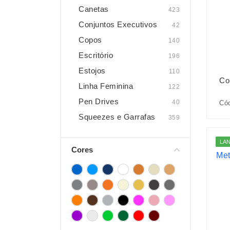
Canetas
423
Conjuntos Executivos
42
Copos
140
Escritório
196
Estojos
110
Co
Linha Feminina
122
Pen Drives
40
Có
Squeezes e Garrafas
359
LA
Cores