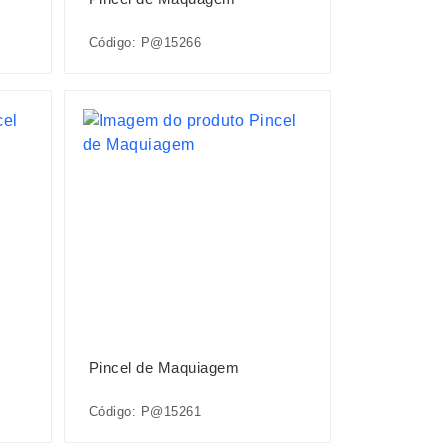
Código: P@15266
Pincel de Maquiagem
Código: P@15261