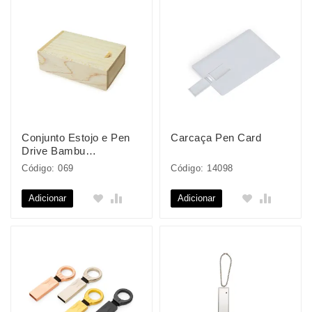
Conjunto Estojo e Pen
Carcaça Pen Card
Drive Bambu
4GB/8GB/16GB/32GB
Código: 069
Código: 14098
Adicionar
Adicionar