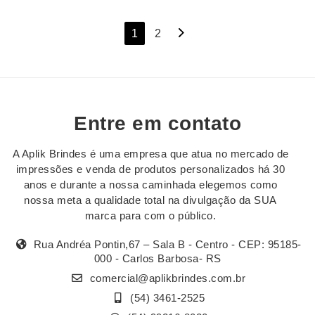
Navegação
1
2
por
posts
Entre em contato
A Aplik Brindes é uma empresa que atua no mercado de
impressões e venda de produtos personalizados há 30
anos e durante a nossa caminhada elegemos como
nossa meta a qualidade total na divulgação da SUA
marca para com o público.
Rua Andréa Pontin,67 – Sala B - Centro - CEP: 95185-
000 - Carlos Barbosa- RS
comercial@aplikbrindes.com.br
(54) 3461-2525