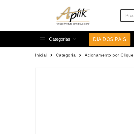
Categorias
DIA DOS PAIS
Acessórios p/ Celular
Caneca
Inicial
Categoria
Acionamento por Clique
Acessórios para Carros
Canetas
Bar e Bebidas
Carrega
Blocos e Cadernetas
Casa
Bolsas Térmicas
Chapéu
Bonés
Chaveir
Brinquedos
Conjunt
Caixas de Som
Cooler