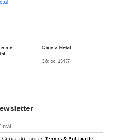
neta e
Caneta Metal
Pacote com 
tal
Plásticas
Código: 15457
Código: P@08
ewsletter
mail
Concordo com os
Termos & Política de