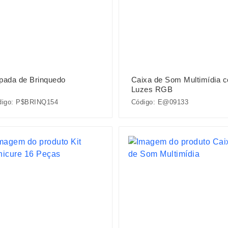
pada de Brinquedo
Caixa de Som Multimídia 
Luzes RGB
digo: P$BRINQ154
Código: E@09133