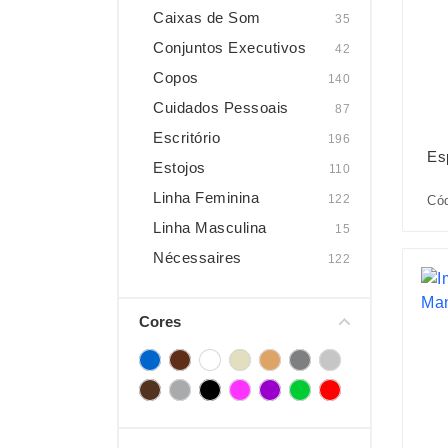
Caixas de Som
35
Conjuntos Executivos
42
Copos
140
Cuidados Pessoais
87
Escritório
196
Es
Estojos
110
Linha Feminina
122
Có
Linha Masculina
15
Nécessaires
122
Cores