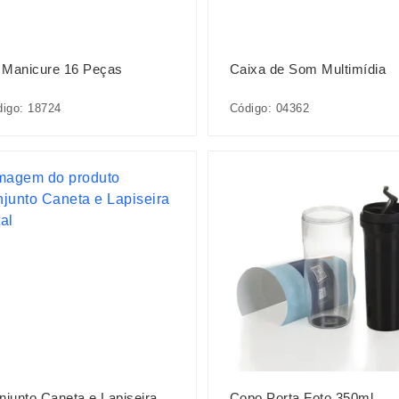
t Manicure 16 Peças
Caixa de Som Multimídia
igo: 18724
Código: 04362
njunto Caneta e Lapiseira
Copo Porta Foto 350ml