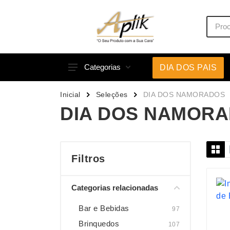
Categorias
DIA DOS PAIS
Acessórios p/ Celular
Caneca
Inicial
Seleções
DIA DOS NAMORADOS
Acessórios para Carros
Canetas
DIA DOS NAMOR
Bar e Bebidas
Carrega
Blocos e Cadernetas
Casa
Bolsas Térmicas
Chapéu
Filtros
Bonés
Chaveir
Categorias relacionadas
Brinquedos
Conjunt
Caixas de Som
Cooler
Bar e Bebidas
97
Brinquedos
107