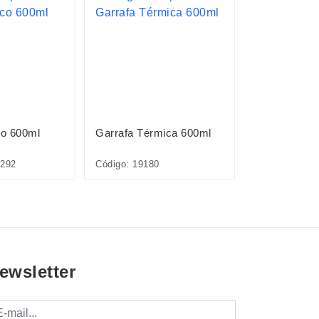
o 600ml
Garrafa Térmica 600ml
Garrafa Tér
292
Código: 19180
Código: 19179
ewsletter
mail