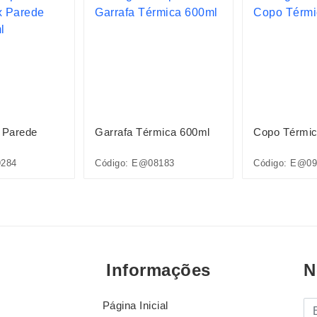
 Parede
Garrafa Térmica 600ml
Copo Térmic
9284
Código: E@08183
Código: E@09
Informações
N
Página Inicial
E-