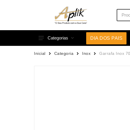
Categorias
DIA DOS PAIS
Acessórios p/ Celular
Caneca
Inicial
Categoria
Inox
Garrafa Inox 7
Acessórios para Carros
Canetas
Bar e Bebidas
Carrega
Blocos e Cadernetas
Casa
Bolsas Térmicas
Chapéu
Bonés
Chaveir
Brinquedos
Conjunt
Caixas de Som
Cooler