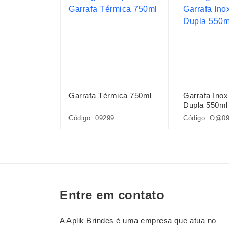
ica 1,4L
Garrafa Térmica 750ml
Garrafa Inox
Dupla 550ml
7F
Código: 09299
Código: O@0
Entre em contato
A Aplik Brindes é uma empresa que atua no