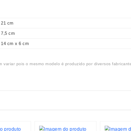
21 cm
7,5 cm
14 cm x 6 cm
 variar pois o mesmo modelo é produzido por diversos fabricant