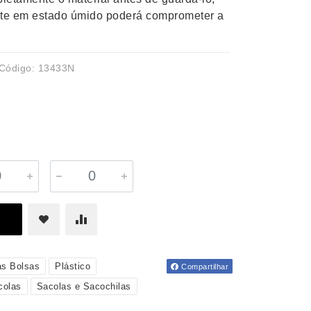
te em estado úmido poderá comprometer a
Código: 13433N
as Bolsas
Plástico
Compartilhar
colas
Sacolas e Sacochilas