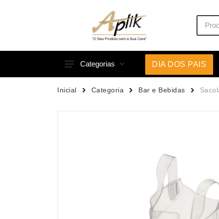
Categorias
DIA DOS PAIS
Acessórios p/ Celular
Caneca
Inicial
Categoria
Bar e Bebidas
Sacol
Acessórios para Carros
Canetas
Bar e Bebidas
Carrega
Blocos e Cadernetas
Casa
Bolsas Térmicas
Chapéu
Bonés
Chaveir
Brinquedos
Conjunt
Caixas de Som
Cooler