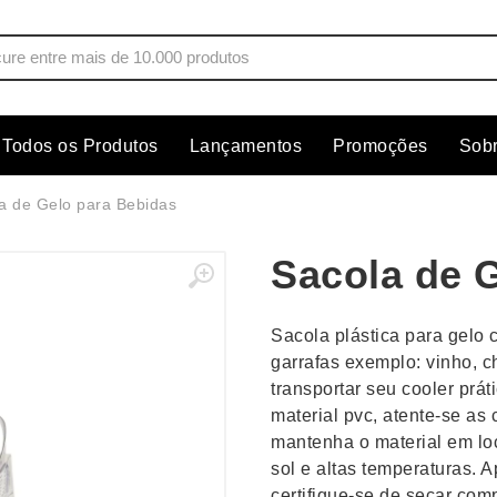
Todos os Produtos
Lançamentos
Promoções
Sob
s
Copos
Estojos
a de Gelo para Bebidas
Cozinha
Ferrament
Sacola de 
dores
Cuidados Pessoais
Fones de 
Escritório
Guarda-Ch
Sacola plástica para gelo 
s
Espelhos
Informática
garrafas exemplo: vinho, 
os
Esporte
Kit Churra
transportar seu cooler prát
os Executivos
Esporte e Jogos
Kit Queijo
material pvc, atente-se a
mantenha o material em loc
Esteiras
Lanternas 
sol e altas temperaturas. 
certifique-se de secar com