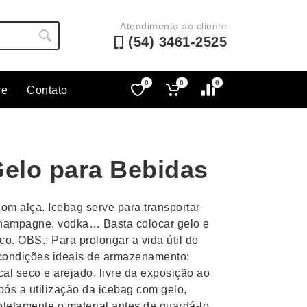
Atendimento ao cliente
(54) 3461-2525
0
0
0
re
Contato
Lápis e Lapiseiras
Nécessa
as
Leques
Pastas
Gelo para Bebidas
Ouvido
Linha Ecológica
Pen Dri
uva
Linha Feminina
Petisqu
com alça. Icebag serve para transportar
 e Telefonia
Linha Masculina
Pets
champagne, vodka… Basta colocar gelo e
sco
Malas Mochilas Bolsas
Plaquin
ico. OBS.: Para prolongar a vida útil do
Microfones
Porta C
s condições ideais de armazenamento:
al seco e arejado, livre da exposição ao
e Luminárias
Moda e Estilo
Porta Re
Após a utilização da icebag com gelo,
pletamente o material antes de guardá-lo,