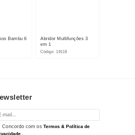
opos Bambu 6
Abridor Multifunções 3
Kit Drink 9 
em 1
Código: 19119
Código: 15449
ewsletter
mail
Concordo com os
Termos & Política de
ivacidade
.