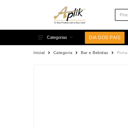
Categorias
DIA DOS PAIS
Acessórios p/ Celular
Caneca
Inicial
Categoria
Bar e Bebidas
Porta
Acessórios para Carros
Canetas
Bar e Bebidas
Carrega
Blocos e Cadernetas
Casa
Bolsas Térmicas
Chapéu
Bonés
Chaveir
Brinquedos
Conjunt
Caixas de Som
Cooler