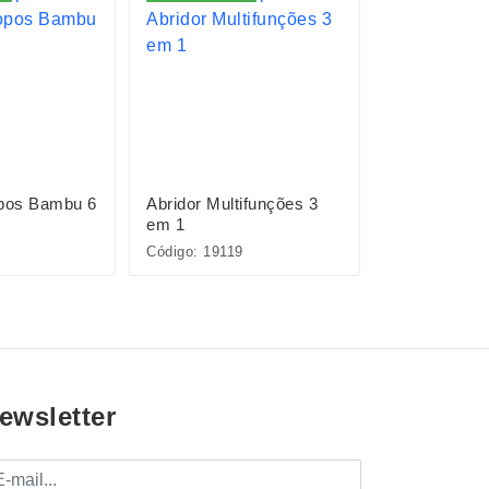
opos Bambu 6
Abridor Multifunções 3
Kit Drink 9 
em 1
Código: 19119
Código: 15449
ewsletter
mail