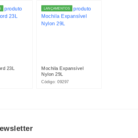
S
LANÇAMENTOS
LANÇAMENTO
ord 23L
Mochila Expansível
Mochila Oxf
Nylon 29L
Código: 09297
Código: 01322
ewsletter