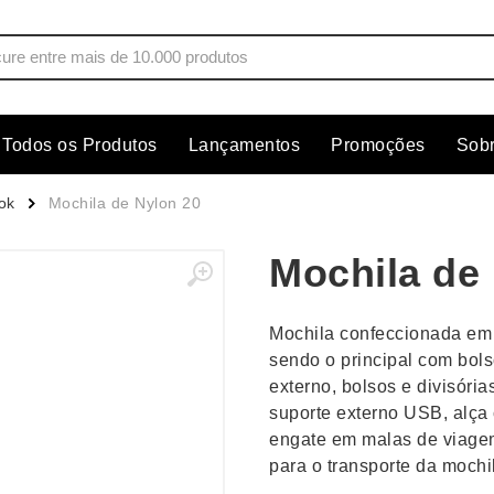
Todos os Produtos
Lançamentos
Promoções
Sob
s
Copos
Estojos
ok
Mochila de Nylon 20
Cozinha
Ferrament
Mochila de
dores
Cuidados Pessoais
Fones de 
Escritório
Guarda-Ch
Mochila confeccionada em 
s
Espelhos
Informática
sendo o principal com bol
os
Esporte
Kit Churra
externo, bolsos e divisória
os Executivos
Esporte e Jogos
Kit Queijo
suporte externo USB, alça 
engate em malas de viage
Esteiras
Lanternas 
para o transporte da mochi