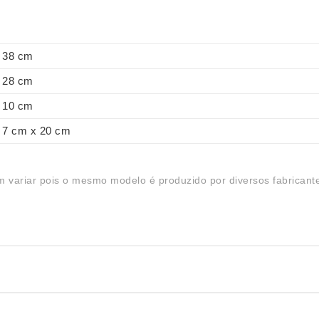
38 cm
28 cm
10 cm
7 cm x 20 cm
 variar pois o mesmo modelo é produzido por diversos fabricant