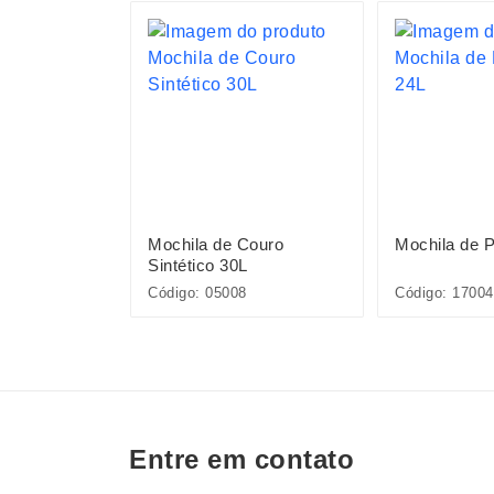
S
éster 20L
Mochila de Couro
Mochila de P
Sintético 30L
Código: 05008
Código: 17004
Entre em contato