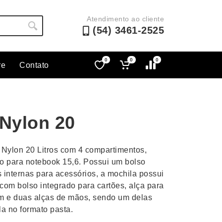
Atendimento ao cliente
(54) 3461-2525
0
0
0
re
Contato
Lápis e Lapiseiras
Nécessa
as
Leques
Pastas
 Nylon 20
Ouvido
Linha Ecológica
Pen Dri
uva
Linha Feminina
Petisqu
Nylon 20 Litros com 4 compartimentos,
 e Telefonia
Linha Masculina
Pets
so para notebook 15,6. Possui um bolso
sco
Malas Mochilas Bolsas
Plaquin
s internas para acessórios, a mochila possui
Microfones
Porta C
com bolso integrado para cartões, alça para
m e duas alças de mãos, sendo um delas
e Luminárias
Moda e Estilo
Porta Re
la no formato pasta.