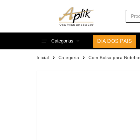
Categorias
DIA DOS PAIS
Acessórios p/ Celular
Caneca
Inicial
Categoria
Com Bolso para Notebo
Acessórios para Carros
Canetas
Bar e Bebidas
Carrega
Blocos e Cadernetas
Casa
Bolsas Térmicas
Chapéu
Bonés
Chaveir
Brinquedos
Conjunt
Caixas de Som
Cooler