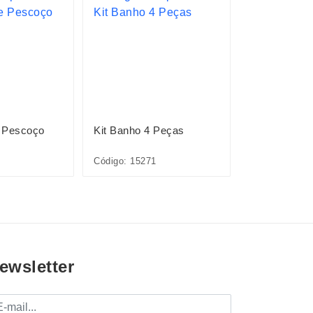
 Pescoço
Kit Banho 4 Peças
Escova Tipo
Código: 15271
Código: P@15
ewsletter
mail