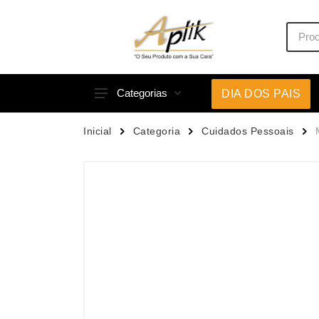
Categorias
DIA DOS PAIS
Acessórios p/ Celular
Caneca
Inicial
Categoria
Cuidados Pessoais
Acessórios para Carros
Canetas
Bar e Bebidas
Carrega
Blocos e Cadernetas
Casa
Bolsas Térmicas
Chapéu
Bonés
Chaveir
Brinquedos
Conjunt
Caixas de Som
Cooler