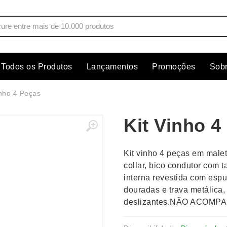
Todos os Produtos
Lançamentos
Promoções
Sob
s
Copos
Estojos
inho 4 Peças
Cozinha
Ferrament
Kit Vinho 4
dores
Cuidados Pessoais
Fones de 
Escritório
Guarda-Ch
Kit vinho 4 peças em malet
s
Espelhos
Informática
collar, bico condutor com 
os
Esporte
Kit Churra
interna revestida com esp
os Executivos
Esporte e Jogos
Kit Queijo
douradas e trava metálica, 
deslizantes.NÃO ACOMP
Esteiras
Lanternas 