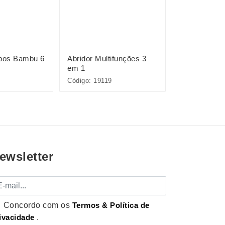
opos Bambu 6
Abridor Multifunções 3
Kit Drink 9 
em 1
Código: 19119
Código: 15449
ewsletter
mail
Concordo com os
Termos & Política de
ivacidade
.