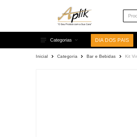
Categorias
DIA DOS PAIS
Acessórios p/ Celular
Caneca
Inicial
Categoria
Bar e Bebidas
Kit V
Acessórios para Carros
Canetas
Bar e Bebidas
Carrega
Blocos e Cadernetas
Casa
Bolsas Térmicas
Chapéu
Bonés
Chaveir
Brinquedos
Conjunt
Caixas de Som
Cooler