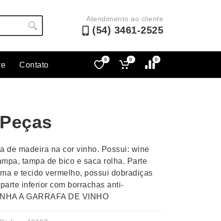
Atendimento ao cliente
(54) 3461-2525
0
0
0
re
Contato
Lápis e Lapiseiras
Nécessa
as
Leques
Pastas
 Peças
Ouvido
Linha Ecológica
Pen Dri
uva
Linha Feminina
Petisqu
a de madeira na cor vinho. Possui: wine
 e Telefonia
Linha Masculina
Pets
tampa, tampa de bico e saca rolha. Parte
sco
Malas Mochilas Bolsas
Plaquin
uma e tecido vermelho, possui dobradiças
Microfones
Porta C
parte inferior com borrachas anti-
ANHA A GARRAFA DE VINHO
e Luminárias
Moda e Estilo
Porta Re