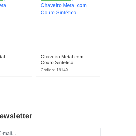
tal
Chaveiro Metal com
Chaveiro Me
Couro Sintético
Couro Sintét
Código: 19149
Código: 15347
ewsletter
mail