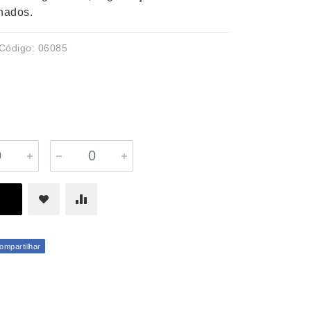
onados.
Código: 06085
mpartilhar