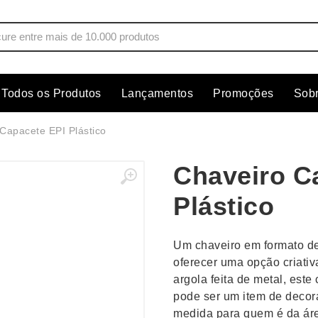
Todos os Produtos
Lançamentos
Promoções
Sob
s
Copos
Estojos
Capacete EPI Plástico
Cozinha
Ferrament
Chaveiro C
dores
Cuidados Pessoais
Fones de 
Escritório
Guarda-Ch
Plástico
s
Espelhos
Informática
os
Esporte
Kit Churra
Um chaveiro em formato d
os Executivos
Esporte e Jogos
Kit Queijo
oferecer uma opção criativ
argola feita de metal, est
Esteiras
Lanternas 
pode ser um item de decor
medida para quem é da áre