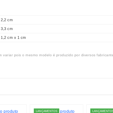
2,2 cm
3,3 cm
1,2 cm x 1 cm
 variar pois o mesmo modelo é produzido por diversos fabricant
LANÇAMENTOS
LANÇAMENTO