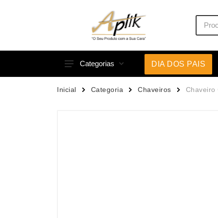
Categorias
DIA DOS PAIS
Acessórios p/ Celular
Caneca
Inicial
Categoria
Chaveiros
Chaveiro 
Acessórios para Carros
Canetas
Bar e Bebidas
Carrega
Blocos e Cadernetas
Casa
Bolsas Térmicas
Chapéu
Bonés
Chaveir
Brinquedos
Conjunt
Caixas de Som
Cooler