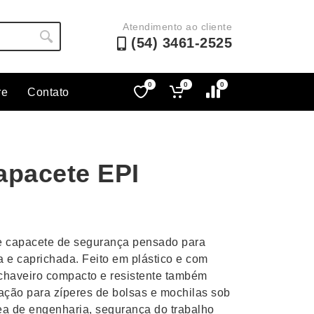
Atendimento ao cliente
(54) 3461-2525
0
0
0
re
Contato
Lápis e Lapiseiras
Nécessa
as
Leques
Pastas
apacete EPI
Ouvido
Linha Ecológica
Pen Dri
uva
Linha Feminina
Petisqu
 e Telefonia
Linha Masculina
Pets
sco
Malas Mochilas Bolsas
Plaquin
e capacete de segurança pensado para
Microfones
Porta C
a e caprichada. Feito em plástico e com
e chaveiro compacto e resistente também
e Luminárias
Moda e Estilo
Porta Re
ação para zíperes de bolsas e mochilas sob
a de engenharia, segurança do trabalho