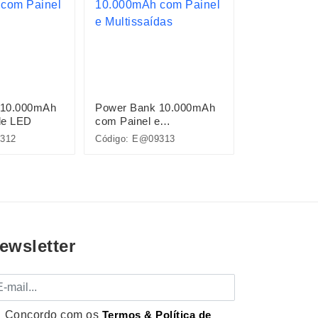
 10.000mAh
Power Bank 10.000mAh
Suporte Celu
de LED
com Painel e
Multissaídas
312
Código: E@09313
Código: 09274
ewsletter
mail
Concordo com os
Termos & Política de