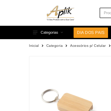
Categorias
DIA DOS PAIS
Acessórios p/ Celular
Caneca
Inicial
Categoria
Acessórios p/ Celular
Acessórios para Carros
Canetas
Bar e Bebidas
Carrega
Blocos e Cadernetas
Casa
Bolsas Térmicas
Chapéu
Bonés
Chaveir
Brinquedos
Conjunt
Caixas de Som
Cooler