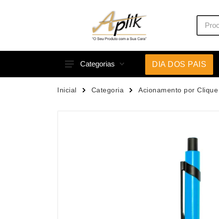
Categorias
DIA DOS PAIS
Acessórios p/ Celular
Caneca
Inicial
Categoria
Acionamento por Clique
Acessórios para Carros
Canetas
Bar e Bebidas
Carrega
Blocos e Cadernetas
Casa
Bolsas Térmicas
Chapéu
Bonés
Chaveir
Brinquedos
Conjunt
Caixas de Som
Cooler