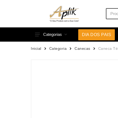
Categorias
DIA DOS PAIS
Acessórios p/ Celular
Caneca
Inicial
Categoria
Canecas
Caneca Té
Acessórios para Carros
Canetas
Bar e Bebidas
Carrega
Blocos e Cadernetas
Casa
Bolsas Térmicas
Chapéu
Bonés
Chaveir
Brinquedos
Conjunt
Caixas de Som
Cooler