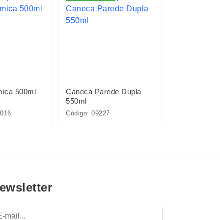
ica 500ml
Caneca Parede Dupla
Xícara de Vi
550ml
016
Código: 09227
Código: 09762
ewsletter
mail