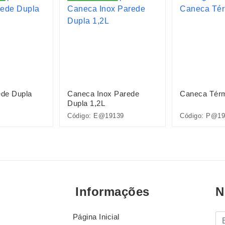
de Dupla
Caneca Inox Parede
Caneca Térm
Dupla 1,2L
Código: E@19139
Código: P@19
Informações
N
Página Inicial
E-