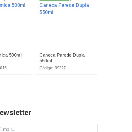
ica 500ml
Caneca Parede Dupla
Xícara de Vi
550ml
016
Código: 09227
Código: 09762
ewsletter
mail