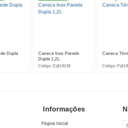
de Dupla
Caneca Inox Parede
Caneca Térm
Dupla 1,2L
Código: E@19139
Código: P@19
Informações
N
Página Inicial
E-