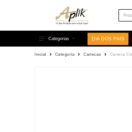
Categorias
DIA DOS PAIS
Acessórios p/ Celular
Caneca
Inicial
Categoria
Canecas
Caneca Ce
Acessórios para Carros
Canetas
Bar e Bebidas
Carrega
Blocos e Cadernetas
Casa
Bolsas Térmicas
Chapéu
Bonés
Chaveir
Brinquedos
Conjunt
Caixas de Som
Cooler