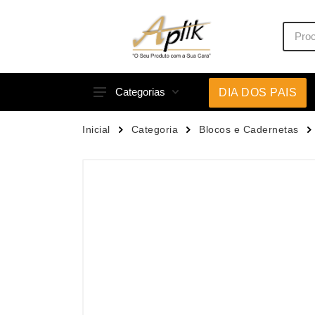
Categorias
DIA DOS PAIS
Acessórios p/ Celular
Caneca
Inicial
Categoria
Blocos e Cadernetas
Acessórios para Carros
Canetas
Bar e Bebidas
Carrega
Blocos e Cadernetas
Casa
Bolsas Térmicas
Chapéu
Bonés
Chaveir
Brinquedos
Conjunt
Caixas de Som
Cooler