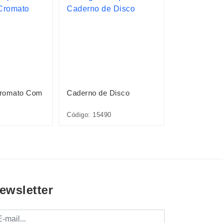
Cromato Com
Caderno de Disco
Caderno de 
Código: 15490
Código: 15491
ewsletter
mail