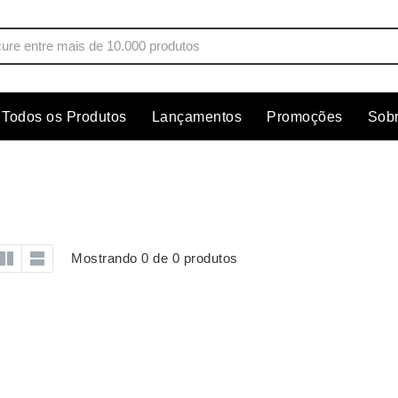
Todos os Produtos
Lançamentos
Promoções
Sob
s
Copos
Estojos
Cozinha
Ferrament
dores
Cuidados Pessoais
Fones de 
Escritório
Guarda-Ch
Mostrando 0 de 0 produtos
s
Espelhos
Informática
os
Esporte
Kit Churra
os Executivos
Esporte e Jogos
Kit Queijo
Esteiras
Lanternas 