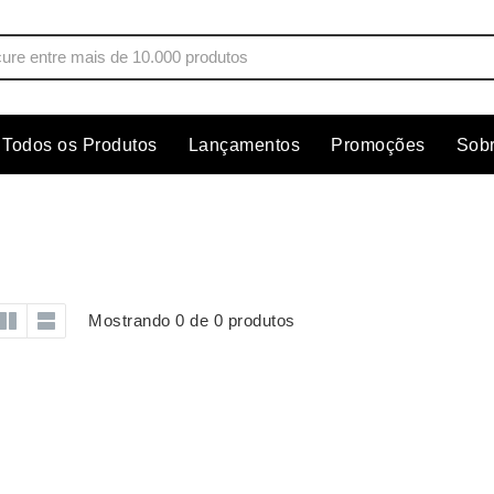
Todos os Produtos
Lançamentos
Promoções
Sob
s
Copos
Estojos
Cozinha
Ferrament
dores
Cuidados Pessoais
Fones de 
Escritório
Guarda-Ch
Mostrando 0 de 0 produtos
s
Espelhos
Informática
os
Esporte
Kit Churra
os Executivos
Esporte e Jogos
Kit Queijo
Esteiras
Lanternas 