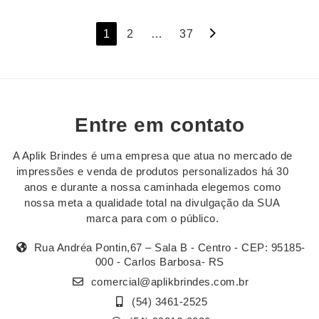
Navegação
1
2
…
37
por
posts
Entre em contato
A Aplik Brindes é uma empresa que atua no mercado de
impressões e venda de produtos personalizados há 30
anos e durante a nossa caminhada elegemos como
nossa meta a qualidade total na divulgação da SUA
marca para com o público.
Rua Andréa Pontin,67 – Sala B - Centro - CEP: 95185-
000 - Carlos Barbosa- RS
comercial@aplikbrindes.com.br
(54) 3461-2525