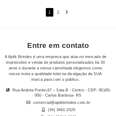
Navegação
1
2
por
posts
Entre em contato
A Aplik Brindes é uma empresa que atua no mercado de
impressões e venda de produtos personalizados há 30
anos e durante a nossa caminhada elegemos como
nossa meta a qualidade total na divulgação da SUA
marca para com o público.
Rua Andréa Pontin,67 – Sala B - Centro - CEP: 95185-
000 - Carlos Barbosa- RS
comercial@aplikbrindes.com.br
(54) 3461-2525