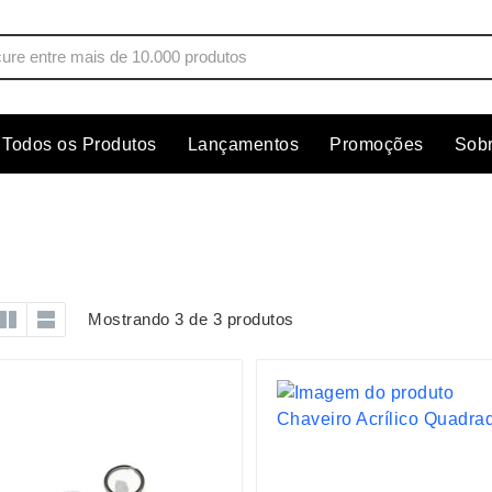
Todos os Produtos
Lançamentos
Promoções
Sob
s
Copos
Estojos
Cozinha
Ferrament
dores
Cuidados Pessoais
Fones de 
Escritório
Guarda-Ch
Mostrando 3 de 3 produtos
s
Espelhos
Informática
os
Esporte
Kit Churra
os Executivos
Esporte e Jogos
Kit Queijo
Esteiras
Lanternas 